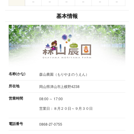
–
–
–
–
–
–
基本情報
名称(かな)
森山農園（もりやまのうえん）
所在地
岡山県津山市上横野4238
営業時間
08:00 ～ 17:00
営業日：８月２０日～９月３０日
電話番号
0868-27-0755