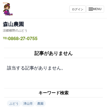
内
容
ログイン
MENU
を
ス
森山農園
キ
涼郷横野のぶどう
ッ
0868-27-0755
プ
TEL
記事がありません
該当する記事がありません。
キーワード検索
ぶどう
津山市
農園