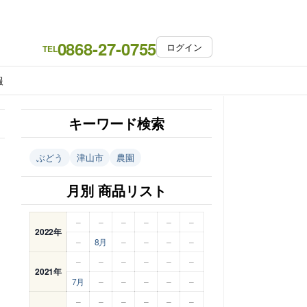
0868-27-0755
ログイン
TEL
報
キーワード検索
ぶどう
津山市
農園
月別 商品リスト
–
–
–
–
–
–
2022年
–
8月
–
–
–
–
–
–
–
–
–
–
2021年
7月
–
–
–
–
–
–
–
–
–
–
–