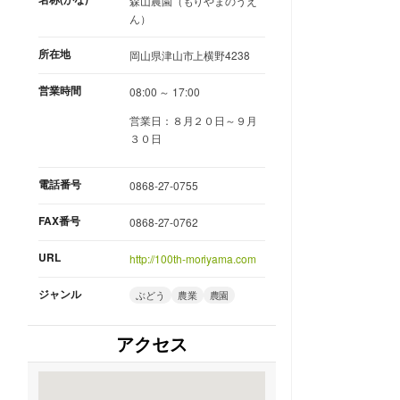
森山農園（もりやまのうえ
ん）
所在地
岡山県津山市上横野4238
営業時間
08:00 ～ 17:00
営業日：８月２０日～９月
３０日
電話番号
0868-27-0755
FAX番号
0868-27-0762
URL
http://100th-moriyama.com
ジャンル
ぶどう
農業
農園
アクセス