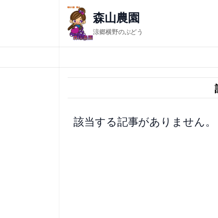
内
森山農園
容
涼郷横野のぶどう
を
ス
キ
ッ
プ
該当する記事がありません。