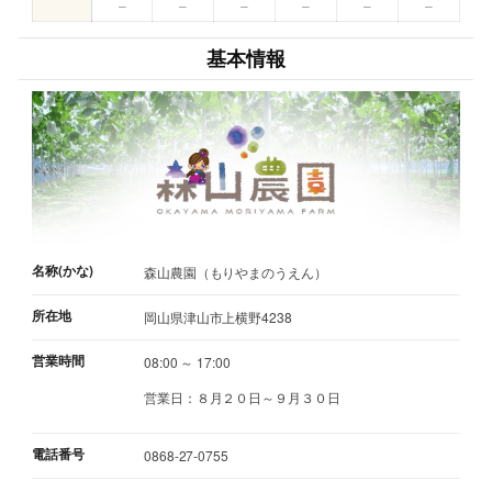
–
–
–
–
–
–
基本情報
名称(かな)
森山農園（もりやまのうえん）
所在地
岡山県津山市上横野4238
営業時間
08:00 ～ 17:00
営業日：８月２０日～９月３０日
電話番号
0868-27-0755