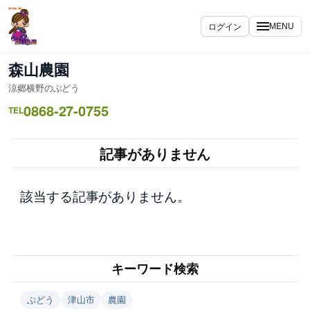
内
容
ログイン
MENU
を
ス
森山農園
キ
涼郷横野のぶどう
ッ
0868-27-0755
プ
TEL
記事がありません
該当する記事がありません。
キーワード検索
ぶどう
津山市
農園