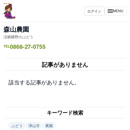
内
容
ログイン
MENU
を
ス
森山農園
キ
涼郷横野のぶどう
ッ
0868-27-0755
プ
TEL
記事がありません
該当する記事がありません。
キーワード検索
ぶどう
津山市
農園