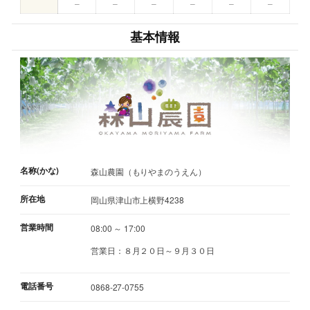
–
–
–
–
–
–
基本情報
名称(かな)
森山農園（もりやまのうえん）
所在地
岡山県津山市上横野4238
営業時間
08:00 ～ 17:00
営業日：８月２０日～９月３０日
電話番号
0868-27-0755