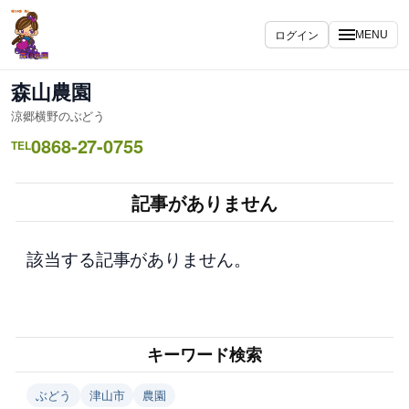
内
容
ログイン
MENU
を
ス
森山農園
キ
涼郷横野のぶどう
ッ
0868-27-0755
プ
TEL
記事がありません
該当する記事がありません。
キーワード検索
ぶどう
津山市
農園