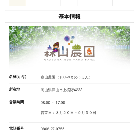
–
–
–
–
–
–
基本情報
名称(かな)
森山農園（もりやまのうえん）
所在地
岡山県津山市上横野4238
営業時間
08:00 ～ 17:00
営業日：８月２０日～９月３０日
電話番号
0868-27-0755