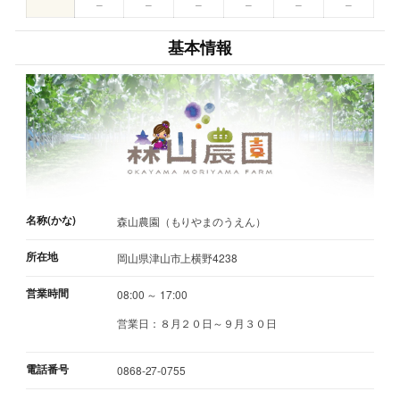
–
–
–
–
–
–
基本情報
名称(かな)
森山農園（もりやまのうえん）
所在地
岡山県津山市上横野4238
営業時間
08:00 ～ 17:00
営業日：８月２０日～９月３０日
電話番号
0868-27-0755