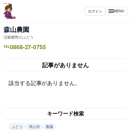
内
容
ログイン
MENU
を
ス
森山農園
キ
涼郷横野のぶどう
ッ
0868-27-0755
プ
TEL
記事がありません
該当する記事がありません。
キーワード検索
ぶどう
津山市
農園