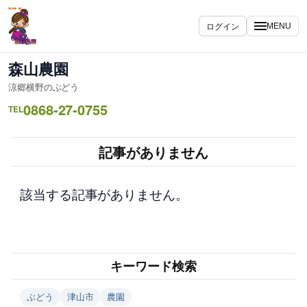
内
容
ログイン
MENU
を
ス
森山農園
キ
涼郷横野のぶどう
ッ
0868-27-0755
プ
TEL
記事がありません
該当する記事がありません。
キーワード検索
ぶどう
津山市
農園