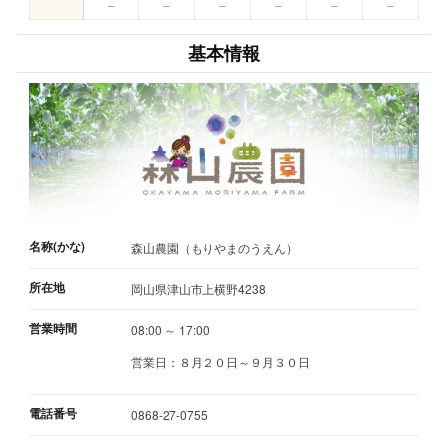
–
–
–
–
–
–
基本情報
名称(かな)
森山農園（もりやまのうえん）
所在地
岡山県津山市上横野4238
営業時間
08:00 ～ 17:00
営業日：８月２０日～９月３０日
電話番号
0868-27-0755