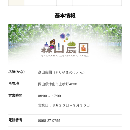
–
–
–
–
–
–
基本情報
名称(かな)
森山農園（もりやまのうえん）
所在地
岡山県津山市上横野4238
営業時間
08:00 ～ 17:00
営業日：８月２０日～９月３０日
電話番号
0868-27-0755