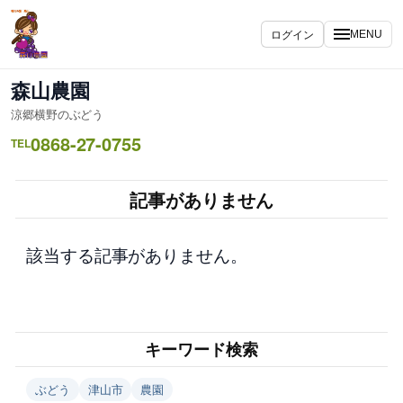
内
容
ログイン
MENU
を
ス
森山農園
キ
涼郷横野のぶどう
ッ
0868-27-0755
プ
TEL
記事がありません
該当する記事がありません。
キーワード検索
ぶどう
津山市
農園