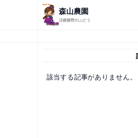
内
森山農園
容
涼郷横野のぶどう
を
ス
キ
ッ
プ
該当する記事がありません。