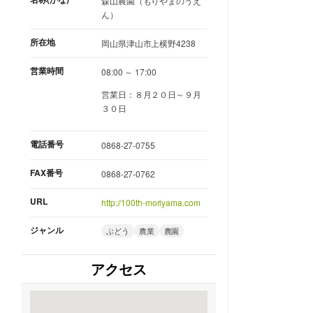
森山農園（もりやまのうえ
ん）
所在地
岡山県津山市上横野4238
営業時間
08:00 ～ 17:00
営業日：８月２０日～９月
３０日
電話番号
0868-27-0755
FAX番号
0868-27-0762
URL
http://100th-moriyama.com
ジャンル
ぶどう
農業
農園
アクセス