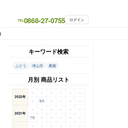
0868-27-0755
ログイン
TEL
報
キーワード検索
ぶどう
津山市
農園
月別 商品リスト
–
–
–
–
–
–
2022年
–
8月
–
–
–
–
–
–
–
–
–
–
2021年
7月
–
–
–
–
–
–
–
–
–
–
–