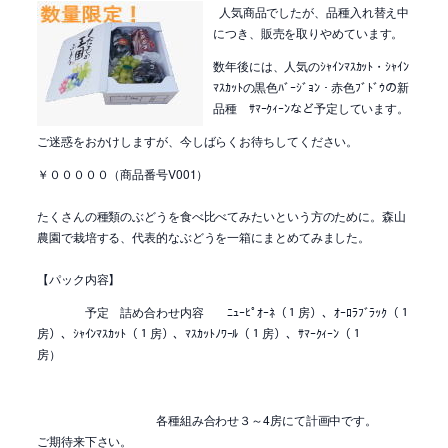
人気商品でしたが、品種入れ替え中
につき、販売を取りやめています。
数年後には、人気のｼｬｲﾝﾏｽｶｯﾄ・ｼｬｲﾝ
ﾏｽｶｯﾄの黒色ﾊﾞｰｼﾞｮﾝ・赤色ﾌﾞﾄﾞｳの新
品種 ｻﾏｰｸｨｰﾝなど予定しています。
ご迷惑をおかけしますが、今しばらくお待ちしてください。
￥０００００（商品番号V001）
たくさんの種類のぶどうを食べ比べてみたいという方のために。森山
農園で栽培する、代表的なぶどうを一箱にまとめてみました。
【パック内容】
予定 詰め合わせ内容 ﾆｭｰﾋﾟｵｰﾈ（１房）、ｵｰﾛﾗﾌﾞﾗｯｸ（１
房）、ｼｬｲﾝﾏｽｶｯﾄ（１房）、ﾏｽｶｯﾄﾉﾜｰﾙ（１房）、ｻﾏｰｸｨｰﾝ（１
房）
各種組み合わせ３～4房にて計画中です。
ご期待来下さい。