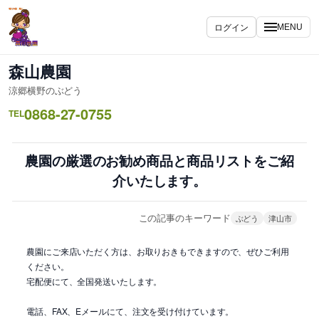
内
容
ログイン
MENU
を
ス
森山農園
キ
涼郷横野のぶどう
ッ
0868-27-0755
プ
TEL
農園の厳選のお勧め商品と商品リストをご紹
介いたします。
この記事のキーワード
ぶどう
津山市
農園にご来店いただく方は、お取りおきもできますので、ぜひご利用
ください。
宅配便にて、全国発送いたします。
電話、FAX、Eメールにて、注文を受け付けています。