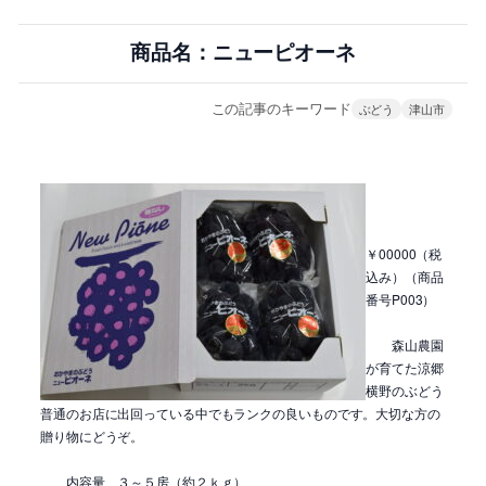
商品名：ニューピオーネ
この記事のキーワード
ぶどう
津山市
￥00000（税
込み）（商品
番号P003）
森山農園
が育てた涼郷
横野のぶどう
普通のお店に出回っている中でもランクの良いものです。大切な方の
贈り物にどうぞ。
内容量 ３～５房（約２ｋｇ）