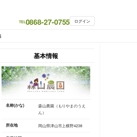
0868-27-0755
ログイン
TEL
報
基本情報
名称(かな)
森山農園（もりやまのうえ
ん）
所在地
岡山県津山市上横野4238