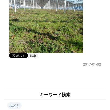
印刷
2017-01-02
キーワード検索
ぶどう