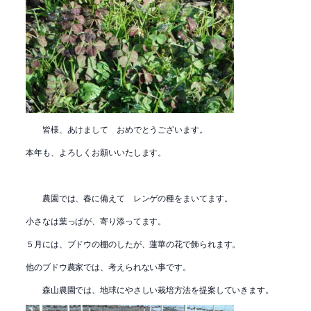
皆様、あけまして おめでとうございます。
本年も、よろしくお願いいたします。
農園では、春に備えて レンゲの種をまいてます。
小さなは葉っぱが、寄り添ってます。
５月には、ブドウの棚のしたが、蓮華の花で飾られます。
他のブドウ農家では、考えられない事です。
森山農園では、地球にやさしい栽培方法を提案していきます。