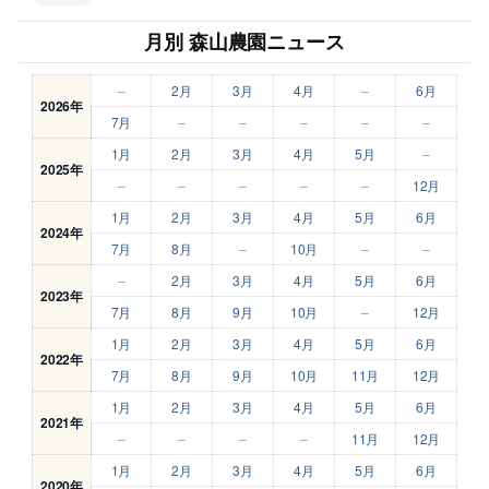
月別 森山農園ニュース
–
2月
3月
4月
–
6月
2026年
7月
–
–
–
–
–
1月
2月
3月
4月
5月
–
2025年
–
–
–
–
–
12月
1月
2月
3月
4月
5月
6月
2024年
7月
8月
–
10月
–
–
–
2月
3月
4月
5月
6月
2023年
7月
8月
9月
10月
–
12月
1月
2月
3月
4月
5月
6月
2022年
7月
8月
9月
10月
11月
12月
1月
2月
3月
4月
5月
6月
2021年
–
–
–
–
11月
12月
1月
2月
3月
4月
5月
6月
2020年