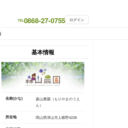
0868-27-0755
ログイン
TEL
報
基本情報
名称(かな)
森山農園（もりやまのうえ
ん）
所在地
岡山県津山市上横野4238