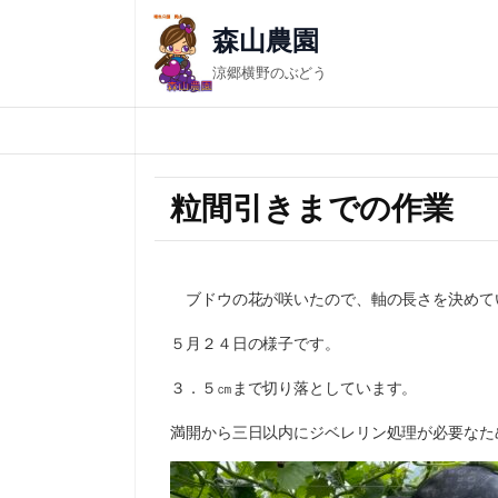
森山農園
涼郷横野のぶどう
粒間引きまでの作業
ブドウの花が咲いたので、軸の長さを決めて
５月２４日の様子です。
３．５㎝まで切り落としています。
満開から三日以内にジベレリン処理が必要なた