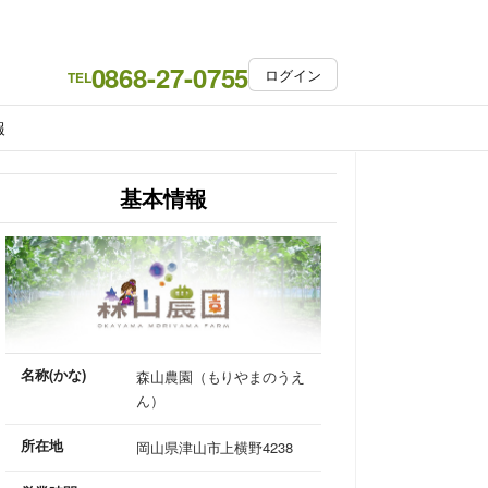
0868-27-0755
ログイン
TEL
報
基本情報
名称(かな)
森山農園（もりやまのうえ
ん）
所在地
岡山県津山市上横野4238